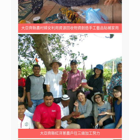
大亞齊縣農村婦女利用資源回收物資創造手工藝品貼補家用
大亞齊縣紅洋蔥農戶往三級加工努力