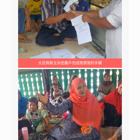
大亞齊縣玉米田農戶完成微貸簽約手續