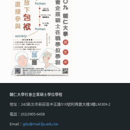
輔仁大學社會企業碩士學位學程
地址：242新北市新莊區中正路510號利瑪竇大樓3樓LM309-2
電話：(02)2905-6458
Email：
g0u@mail.fju.edu.tw