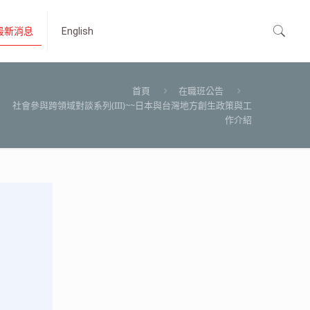
最新消息
English
首頁
在職班公告
社會參與跨領域對談系列(III)~~日本與台灣地方創生政策與工
作介紹