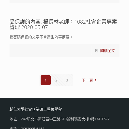
受保護的內容: 楊長林老師：1082社會企業專案
管理 2020-05-07
受密碼保護的文章不會產生內容摘要。
閱讀全文
1
2
3
下一頁
輔仁大學社會企業碩士學位學程
地址：242新北市新莊區中正路510號利瑪竇大樓3樓LM309-2
電話：(02)2905-6458