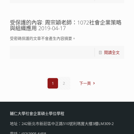
受保護的內容: 周宗穎老師：1072社會企業策略
與組織應用 2019-04-17
受密碼保護的文章不會產生內容摘要。
閱讀全文
1
2
下一頁
輔仁大學社會企業碩士學位學程
地址：242新北市新莊區中正路510號利瑪竇大樓3樓LM309-2
電話：(02)2905-6458