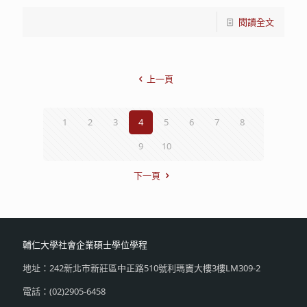
閱讀全文
上一頁
1
2
3
4
5
6
7
8
9
10
下一頁
輔仁大學社會企業碩士學位學程
地址：242新北市新莊區中正路510號利瑪竇大樓3樓LM309-2
電話：(02)2905-6458